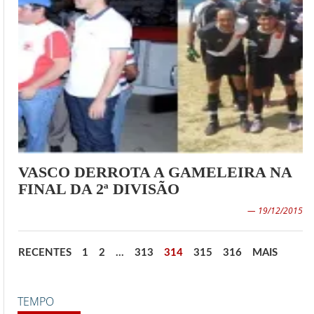
VASCO DERROTA A GAMELEIRA NA
FINAL DA 2ª DIVISÃO
— 19/12/2015
RECENTES
1
2
…
313
314
315
316
MAIS
TEMPO