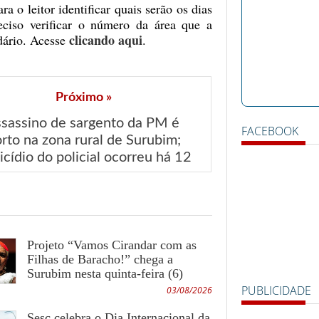
o leitor identificar quais serão os dias
com as Filhas de
ciso verificar o número da área que a
Baracho!” chega a
clicando aqui
ndário. Acesse
.
Surubim nesta
quinta-feira (6)
31/07/2026 -
Próximo »
Prefeitura de
sassino de sargento da PM é 
FACEBOOK
rto na zona rural de Surubim; 
Surubim rescinde
cídio do policial ocorreu há 12 
contrato com
anos
empresa de coleta
de lixo após
reclamações
Projeto “Vamos Cirandar com as
23/07/2026 - Sesc
Filhas de Baracho!” chega a
celebra o Dia
Surubim nesta quinta-feira (6)
Internacional da
PUBLICIDADE
03/08/2026
Mulher Negra Latino-
Sesc celebra o Dia Internacional da