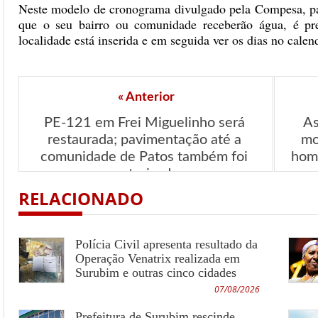
Neste modelo de cronograma divulgado pela Compesa, para 
que o seu bairro ou comunidade receberão água, é pre
localidade está inserida e em seguida ver os dias no cale
« Anterior
PE-121 em Frei Miguelinho será 
As
restaurada; pavimentação até a 
mo
comunidade de Patos também foi 
homi
autorizada
RELACIONADO
Polícia Civil apresenta resultado da
Operação Venatrix realizada em
Surubim e outras cinco cidades
07/08/2026
Prefeitura de Surubim rescinde