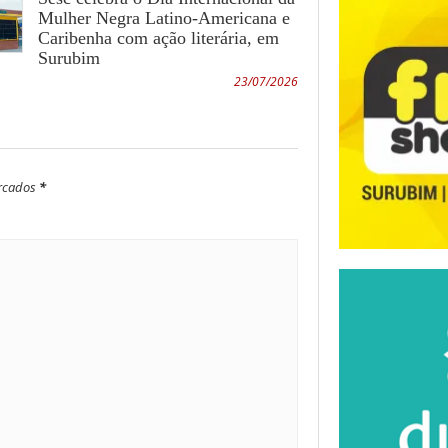
Mulher Negra Latino-Americana e
Americana e
Caribenha com ação literária, em
Caribenha com ação
Surubim
literária, em Surubim
23/07/2026
21/07/2026 -
Eleitorado de
Surubim, Casinhas e
arcados
*
Vertente do Lério
tem pequena
variação em relação
a 2024