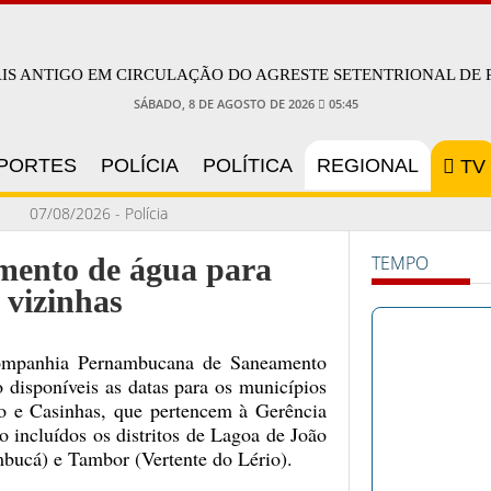
AIS ANTIGO EM CIRCULAÇÃO DO AGRESTE SETENTRIONAL DE
SÁBADO, 8 DE AGOSTO DE 2026
05:45
PORTES
POLÍCIA
POLÍTICA
REGIONAL
TV
07/08/2026 - Polícia
Civil apresenta
imento de água para
TEMPO
resultado da
vizinhas
Operação Venatrix
realizada em
Companhia Pernambucana de Saneamento
Surubim e outras
disponíveis as datas para os municípios
o e Casinhas, que pertencem à Gerência
cinco cidades
 incluídos os distritos de Lagoa de João
03/08/2026 - Projeto
bucá) e Tambor (Vertente do Lério).
“Vamos Cirandar