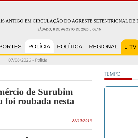
AIS ANTIGO EM CIRCULAÇÃO DO AGRESTE SETENTRIONAL DE
SÁBADO, 8 DE AGOSTO DE 2026
06:16
PORTES
POLÍCIA
POLÍTICA
REGIONAL
TV
07/08/2026 - Polícia
Civil apresenta
TEMPO
resultado da
Operação Venatrix
omércio de Surubim
realizada em
a foi roubada nesta
Surubim e outras
cinco cidades
— 22/10/2016
03/08/2026 - Projeto
“Vamos Cirandar