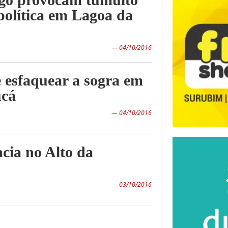
Americana e
olítica em Lagoa da
Caribenha com ação
literária, em Surubim
— 04/10/2016
21/07/2026 -
Eleitorado de
e esfaquear a sogra em
Surubim, Casinhas e
ucá
Vertente do Lério
— 04/10/2016
tem pequena
variação em relação
a 2024
ncia no Alto da
— 03/10/2016