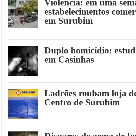
Violência: em uma sema
estabelecimentos comer
em Surubim
Duplo homicídio: estud
em Casinhas
Ladrões roubam loja de
Centro de Surubim
Disparos de arma de f