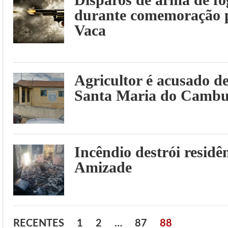
durante comemoração p
Vaca
Agricultor é acusado d
Santa Maria do Camb
Incêndio destrói residê
Amizade
RECENTES
1
2
…
87
88